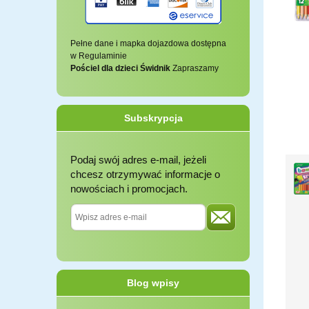
Pełne dane i mapka dojazdowa dostępna
w Regulaminie
Pościel dla dzieci Świdnik
Zapraszamy
Subskrypcja
Podaj swój adres e-mail, jeżeli
chcesz otrzymywać informacje o
nowościach i promocjach.
Blog wpisy