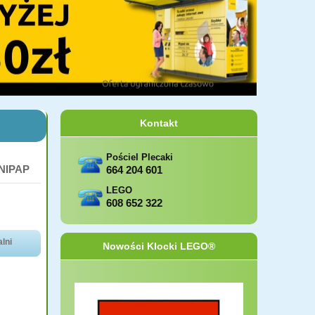
Kontakt
Pościel Plecaki
UNIPAP
664 204 601
LEGO
608 652 322
lni
Nowości Klocki LEGO®