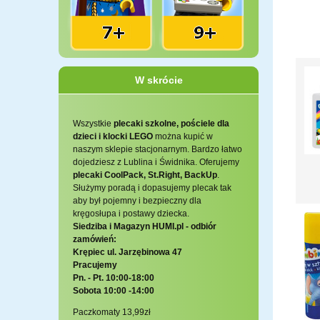
W skrócie
Wszystkie
plecaki szkolne, pościele dla
dzieci i klocki LEGO
można kupić w
naszym sklepie stacjonarnym. Bardzo łatwo
dojedziesz z Lublina i Świdnika. Oferujemy
plecaki CoolPack, St.Right, BackUp
.
Służymy poradą i dopasujemy plecak tak
aby był pojemny i bezpieczny dla
kręgosłupa i postawy dziecka.
Siedziba i Magazyn HUMI.pl - odbiór
zamówień:
Krępiec ul. Jarzębinowa 47
Pracujemy
Pn. - Pt. 10:00-18:00
Sobota 10:00 -14:00
Paczkomaty 13,99zł