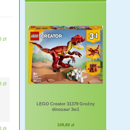
 zł
 zł
LEGO Creator 31379 Groźny
dinozaur 3w1
109,80 zł
 zł