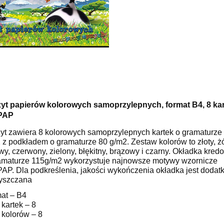
yt papierów kolorowych samoprzylepnych, format B4, 8 kar
PAP
yt zawiera 8 kolorowych samoprzylepnych kartek o gramaturze
 z podkładem o gramaturze 80 g/m2. Zestaw kolorów to złoty, żó
wy, czerwony, zielony, błękitny, brązowy i czarny. Okładka kred
amaturze 115g/m2 wykorzystuje najnowsze motywy wzornicze
AP. Dla podkreślenia, jakości wykończenia okładka jest doda
yszczana
at – B4
 kartek – 8
ć kolorów – 8