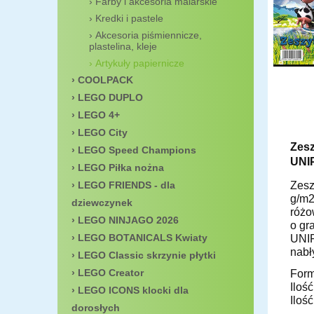
Farby i akcesoria malarskie
Kredki i pastele
Akcesoria piśmiennicze,
plastelina, kleje
Artykuły papiernicze
COOLPACK
LEGO DUPLO
LEGO 4+
LEGO City
Zesz
LEGO Speed Champions
UNI
LEGO Piłka nożna
Zesz
LEGO FRIENDS - dla
g/m2
dziewczynek
różo
LEGO NINJAGO 2026
o gr
LEGO BOTANICALS Kwiaty
UNIP
nabł
LEGO Classic skrzynie płytki
LEGO Creator
Form
Ilość
LEGO ICONS klocki dla
Iloś
dorosłych