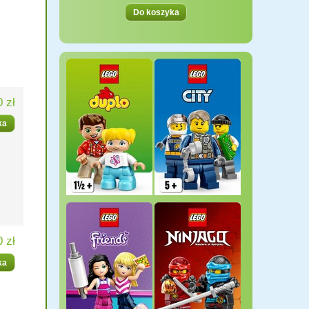
Do koszyka
0 zł
ka
0 zł
ka