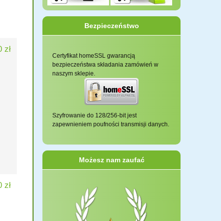
Bezpieczeństwo
 zł
Certyfikat homeSSL gwarancją
bezpieczeństwa składania zamówień w
naszym sklepie.
Szyfrowanie do 128/256-bit jest
zapewnieniem poufności transmisji danych.
Możesz nam zaufać
 zł