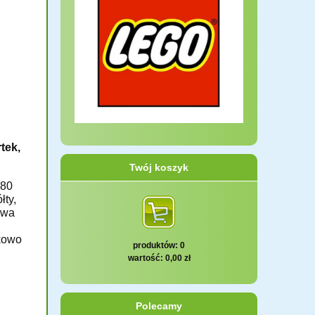
tek,
Twój koszyk
 80
łty,
owa
tkowo
produktów:
0
wartość:
0,00 zł
Polecamy